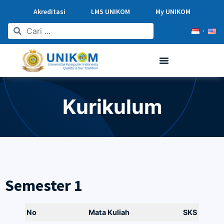
Akreditasi
LMS UNIKOM
My UNIKOM
Kurikulum
Semester 1
No
Mata Kuliah
SKS