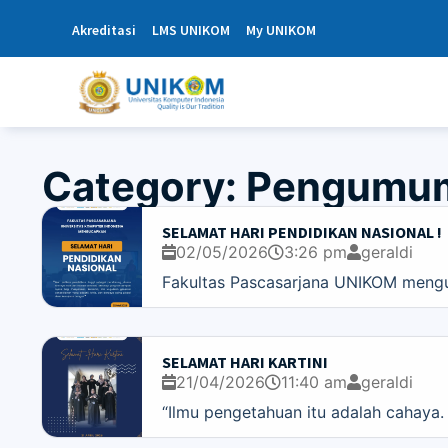
Akreditasi
LMS UNIKOM
My UNIKOM
Category: Pengumu
SELAMAT HARI PENDIDIKAN NASIONAL !
02/05/2026
3:26 pm
geraldi
Fakultas Pascasarjana UNIKOM menguc
SELAMAT HARI KARTINI
21/04/2026
11:40 am
geraldi
“Ilmu pengetahuan itu adalah cahaya.