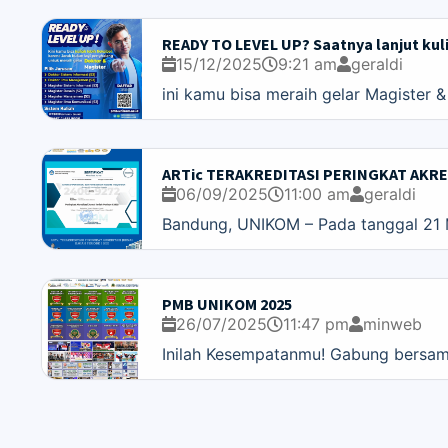
READY TO LEVEL UP? Saatnya lanjut ku
15/12/2025
9:21 am
geraldi
ini kamu bisa meraih gelar Magister &
ARTic TERAKREDITASI PERINGKAT AKRED
06/09/2025
11:00 am
geraldi
Bandung, UNIKOM – Pada tanggal 21 Mar
PMB UNIKOM 2025
26/07/2025
11:47 pm
minweb
Inilah Kesempatanmu! Gabung bersama