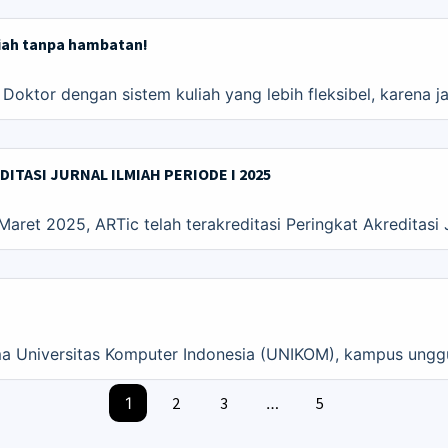
liah tanpa hambatan!
 Doktor dengan sistem kuliah yang lebih fleksibel, karena ja
ITASI JURNAL ILMIAH PERIODE I 2025
et 2025, ARTic telah terakreditasi Peringkat Akreditasi Ju
 Universitas Komputer Indonesia (UNIKOM), kampus unggula
1
2
3
…
5